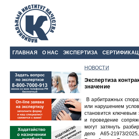
ГЛАВНАЯ
О НАС
ЭКСПЕРТИЗА
СЕРТИФИКАЦ
НОВОСТИ
Экспертиза контрак
значение
В арбитражных спорах
или нарушением услови
становится ключевым 
и проведение сопряж
могут затянуть разби
дело А65-21973/202