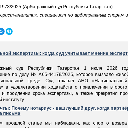
973/2025 (Арбитражный суд Республики Татарстан)
 юрист-аналитик, специалист по арбитражным спорам и
:
ной экспертизы: когда суд учитывает мнение эксперта
ажный суд Республики Татарстан 1 июля 2026 го
ение по делу № А65‑44178/2025, которое вызвало живой
сиональной среде. Суд отказал АНО «Национальный
а» в удовлетворении ходатайств о привлечении второго 
 и продлении срока экспертизы, а также прекратил про
 институту.
ты: Почему нотариус - ваш лучший друг, когда партнё
на письма
м прошлой статье мы наблюдали, как спор о возвра