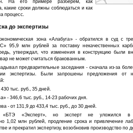
ан. На его примере разберём, как
а, какие сроки должны соблюдаться и как
на процесс.
ска до экспертизы
экономическая зона «Алабуга» - обратился в суд с тр
» 95,9 млн рублей за поставку некачественных карб
редь, утверждал, что изменения в конструкцию были в
овар не может считаться бракованным.
адывал предварительные заседания - сначала из-за боле
ции экспертизы. Были запрошены предложения от н
й:
30 тыс. руб., 35 дней.
» - 346,6 тыс. руб., 14-23 рабочих дня.
- от 131,9 до 433,4 тыс. руб., до 30 дней.
«БТЭ «Эксперт», но эксперт не уложился в
но 1,02 млн рублей, продление срока и привлечение лаб
тве и прекратил экспертизу, возобновив производство по д