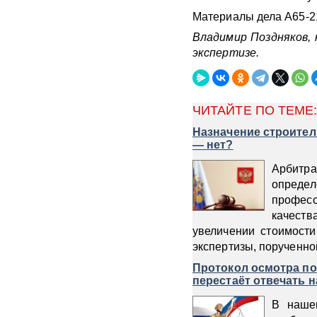
Материалы дела А65-21
Владимир Поздняков,
экспертизе.
ЧИТАЙТЕ ПО ТЕМЕ
Назначение строитель
— нет?
Арбитр
определ
профес
качеств
увеличении стоимости
экспертизы, порученной
Протокол осмотра поч
перестаёт отвечать 
В наше