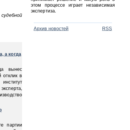
этом процессе играет независимая
экспертиза.
 судебной
Архив новостей
RSS
, а когда
да вынес
 отклик в
 институт
эксперта,
изводство
р
те партии