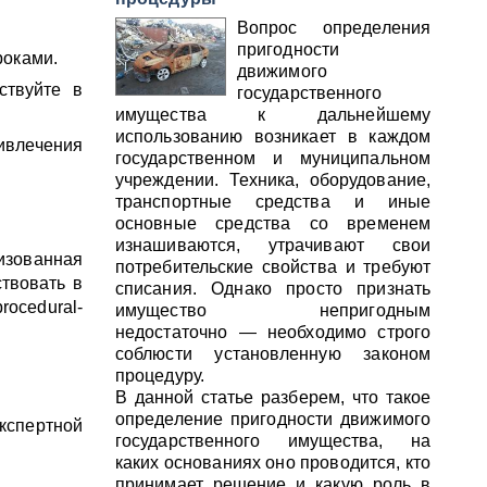
Вопрос определения
пригодности
роками.
движимого
ствуйте в
государственного
имущества к дальнейшему
использованию возникает в каждом
ивлечения
государственном и муниципальном
учреждении. Техника, оборудование,
транспортные средства и иные
основные средства со временем
изнашиваются, утрачивают свои
изованная
потребительские свойства и требуют
ствовать в
списания. Однако просто признать
rocedural-
имущество непригодным
недостаточно — необходимо строго
соблюсти установленную законом
процедуру.
В данной статье разберем, что такое
определение пригодности движимого
кспертной
государственного имущества, на
каких основаниях оно проводится, кто
принимает решение и какую роль в