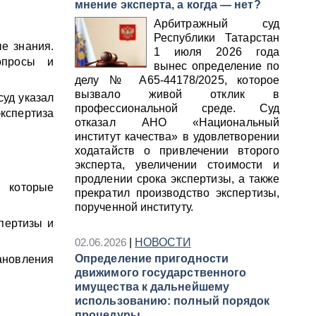
мнение эксперта, а когда — нет?
Арбитражный суд
Республики Татарстан
ые знания.
1 июля 2026 года
опросы и
вынес определение по
делу № А65‑44178/2025, которое
вызвало живой отклик в
суд указал
профессиональной среде. Суд
экспертиза
отказал АНО «Национальный
институт качества» в удовлетворении
ходатайств о привлечении второго
эксперта, увеличении стоимости и
продлении срока экспертизы, а также
, которые
прекратил производство экспертизы,
порученной институту.
пертизы и
02.06.2026
|
НОВОСТИ
Определение пригодности
тановления
движимого государственного
имущества к дальнейшему
использованию: полный порядок
процедуры