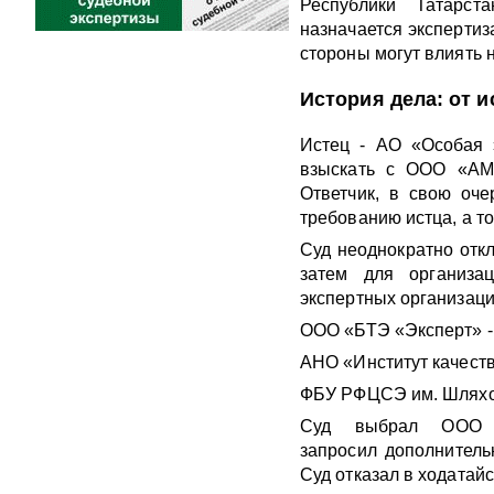
Республики Татарст
назначается экспертиз
стороны могут влиять 
История дела: от и
Истец - АО «Особая 
взыскать с ООО «АМС
Ответчик, в свою оче
требованию истца, а т
Суд неоднократно откл
затем для организа
экспертных организаци
ООО «БТЭ «Эксперт» - 4
АНО «Институт качества
ФБУ РФЦСЭ им. Шляхова 
Суд выбрал ООО 
запросил дополнитель
Суд отказал в ходатайс