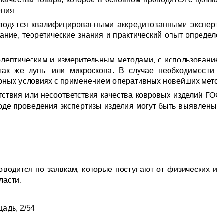
ения.
водятся квалифицированными аккредитованными эксперт
ние, теоретические знания и практический опыт определ
олептическим и измерительным методами, с использовани
а так же лупы или микроскопа. В случае необходимости
рных условиях с применением оперативных новейших мето
тствия или несоответствия качества ковровых изделий Г
 ходе проведения экспертизы изделия могут быть выявлен
оводится по заявкам, которые поступают от физических 
ласти.
:
щадь, 2/54